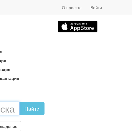
О проекте
Войти
я
аря
оваря
адаптация
впадение