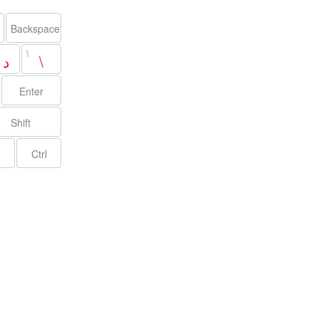
Backspace
\
د
\
Enter
Shift
Ctrl