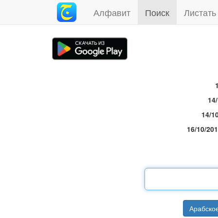
Алфавит
Поиск
Листать
14
14/1
16/10/20
Арабско