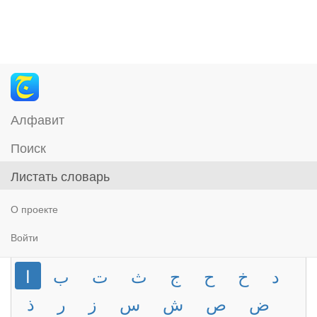
Алфавит
Поиск
Листать словарь
О проекте
Войти
د
خ
ح
ج
ث
ت
ب
ا
ض
ص
ش
س
ز
ر
ذ