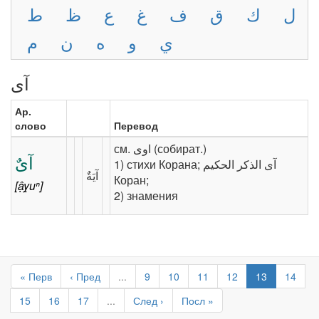
ل
ك
ق
ف
غ
ع
ظ
ط
ي
و
ه
ن
م
آى
Ар.
слово
Перевод
см. ‎‫اوى‬‎ (собират.)
آىٌ
1) стихи Корана; ‎‫آى الذكر الحكيم‬‎
Коран;
[ậy̱uⁿ]
2) знамения
« Перв
‹ Пред
...
9
10
11
12
13
14
15
16
17
...
След ›
Посл »