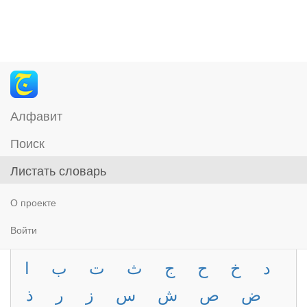
Алфавит
Поиск
Листать словарь
О проекте
Войти
د
خ
ح
ج
ث
ت
ب
ا
ض
ص
ش
س
ز
ر
ذ