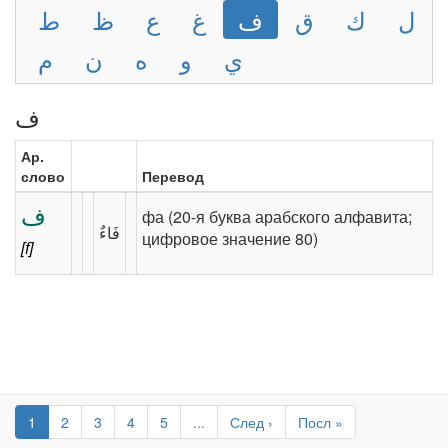
ل
ك
ق
ف
غ
ع
ظ
ط
ي
و
ه
ن
م
ف
Ар.
слово
Перевод
ف
фа (20-я буква арабского алфавита;
цифровое значение 80)
[f]
1
2
3
4
5
...
След ›
Посл »