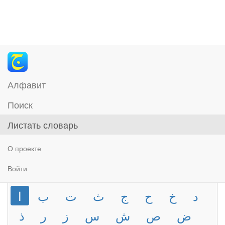
Алфавит
Поиск
Листать словарь
О проекте
Войти
د
خ
ح
ج
ث
ت
ب
ا
ض
ص
ش
س
ز
ر
ذ