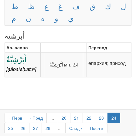
ل
ك
ق
ف
غ
ع
ظ
ط
ي
و
ه
ن
م
أبرشية
Ар. слово
Перевод
أَبَرْشِيَّةٌ
епархия; приход
[ạảbar̊sẖīãẗuⁿ]
« Перв
‹ Пред
...
20
21
22
23
24
25
26
27
28
...
След ›
Посл »