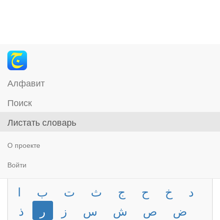
Алфавит
Поиск
Листать словарь
О проекте
Войти
د
خ
ح
ج
ث
ت
ب
ا
ض
ص
ش
س
ز
ر
ذ