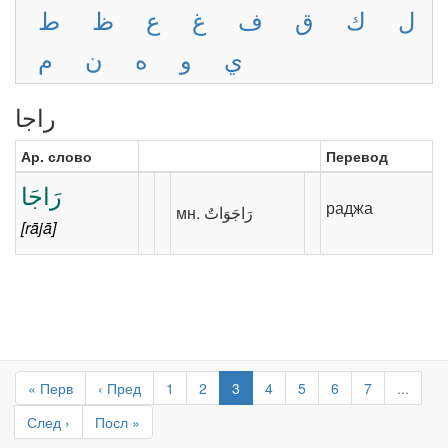
ل
ك
ق
ف
غ
ع
ظ
ط
ي
و
ه
ن
م
راجا
Ар. слово
Перевод
رَاجَا
раджа
[rājā]
« Перв
‹ Пред
1
2
3
4
5
6
7
...
След ›
Посл »