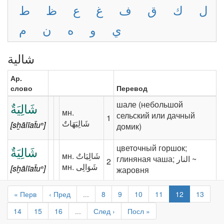
ل
ك
ق
ف
غ
ع
ظ
ط
ي
و
ه
ن
م
شالية
Ар.
слово
Перевод
шале (небольшой
شَالِيَةٌ
‪мн.‬
сельский или дачный
1
[sẖālīaẗuⁿ]
домик)
цветочный горшок;
شَالِيَةٌ
‪мн.‬ ‫شَالِيَاتٌ‬
глиняная чаша; ‎‫النار‬‎ ~
2
[sẖālīaẗuⁿ]
жаровня
« Перв
‹ Пред
...
8
9
10
11
12
13
14
15
16
...
След ›
Посл »