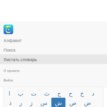
Алфавит
Поиск
Листать словарь
О проекте
Войти
د
خ
ح
ج
ث
ت
ب
ا
ض
ص
ش
س
ز
ر
ذ