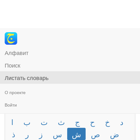
Алфавит
Поиск
Листать словарь
О проекте
Войти
د
خ
ح
ج
ث
ت
ب
ا
ض
ص
ش
س
ز
ر
ذ