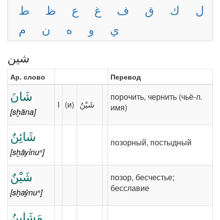
ل
ك
ق
ف
غ
ع
ظ
ط
ي
و
ه
ن
م
شين
Ар. слово
Перевод
شَانَ
порочить, чернить (чьё-л.
I
(и)
имя)
[sẖāna]
شَائِنٌ
позорный, постыдный
[sẖāyỉnuⁿ]
شَيْنٌ
позор, бесчестье;
бесславие
[sẖaẙnuⁿ]
مَشَايِنُ