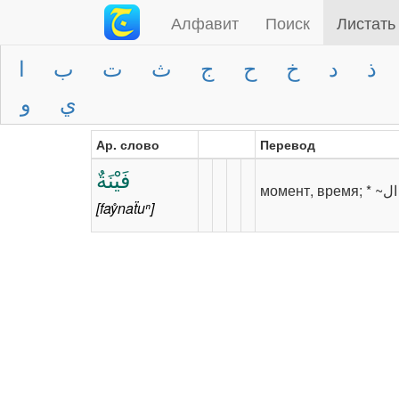
Алфавит
Поиск
Листать
ا
ب
ت
ث
ج
ح
خ
د
ذ
و
ي
فينة
Ар. слово
Перевод
فَيْنَةٌ
[faẙnaẗuⁿ]