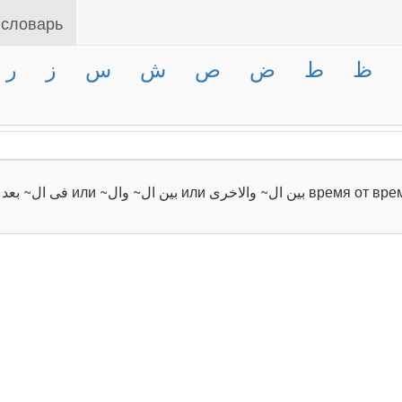
 словарь
ر
ز
س
ش
ص
ض
ط
ظ
момент, время; * ~‎‫فى ال~ بعد ال‬‎ или ~‎‫بين ال~ وال‬‎ или ‎‫بين ال~ وال