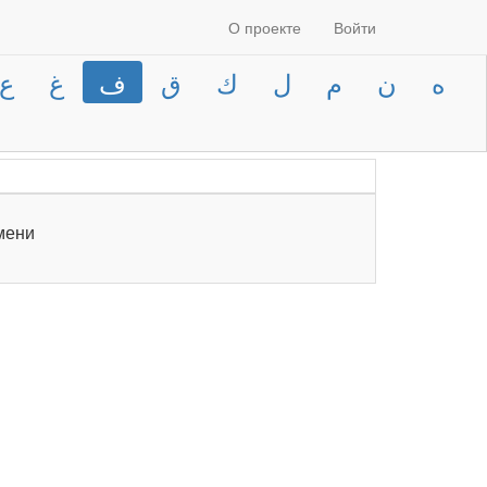
О проекте
Войти
ع
غ
ف
ق
ك
ل
م
ن
ه
اخرى‬‎ время от времени