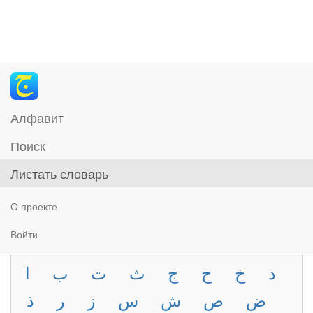
Алфавит
Поиск
Листать словарь
О проекте
Войти
د
خ
ح
ج
ث
ت
ب
ا
ض
ص
ش
س
ز
ر
ذ