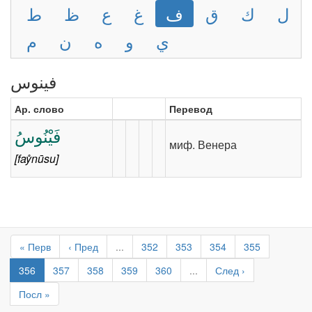
ل
ك
ق
ف
غ
ع
ظ
ط
ي
و
ه
ن
م
فينوس
Ар. слово
Перевод
فَيْنُوسُ
миф. Венера
[faẙnūsu]
« Перв
‹ Пред
...
352
353
354
355
356
357
358
359
360
...
След ›
Посл »