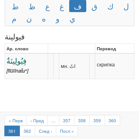
ل
ك
ق
ف
غ
ع
ظ
ط
ي
و
ه
ن
م
فيولينة
Ар. слово
Перевод
فِيُولِينَةٌ
скрипка
[fīūlīnaẗuⁿ]
« Перв
‹ Пред
...
357
358
359
360
361
362
След ›
Посл »