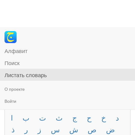
Алфавит
Поиск
Листать словарь
О проекте
Войти
د
خ
ح
ج
ث
ت
ب
ا
ض
ص
ش
س
ز
ر
ذ