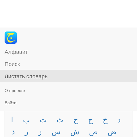
Алфавит
Поиск
Листать словарь
О проекте
Войти
د
خ
ح
ج
ث
ت
ب
ا
ض
ص
ش
س
ز
ر
ذ