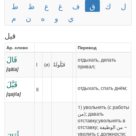
ل
ك
ق
ف
غ
ع
ظ
ط
ي
و
ه
ن
م
قيل
Ар. слово
Перевод
قَالَ
отдыхать, делать
I
(и)
привал;
[qāla]
قَيَّلَ
отдыхать, спать днём;
II
[qaỹla]
1) увольнять (с работы
отставку;увольнять в
отставку; ‎‫من الوظيفة‬‎ ~
уволить с должности;