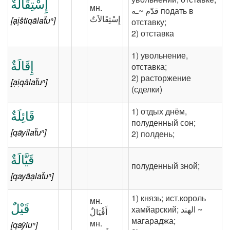
إِسْتِقَالَةٌ
‪мн.‬
[ại̹s̊tiqālaẗuⁿ]
отставку;
2) отставка
1) увольнение,
إِقَالَةٌ
отставка;
2) расторжение
[ại̹qālaẗuⁿ]
(сделки)
1) отдых днём,
قَائِلَةٌ
полуденный сон;
[qāyỉlaẗuⁿ]
2) полдень;
قَيَّالَةٌ
полуденный зной;
[qayãạlaẗuⁿ]
1) князь; ист.король
‪мн.‬
قَيْلٌ
хамйарский; ‎‫الهند‬‎ ~
‫أَقْيَالٌ‬
магараджа;
‪мн.‬
[qaẙluⁿ]