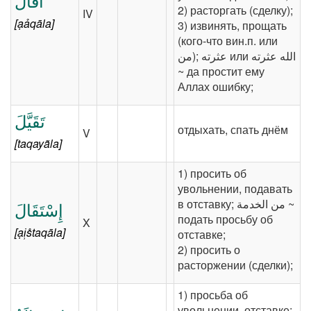
أَقَالَ
2) расторгать (сделку);
IV
[ạảqāla]
3) извинять, прощать
(кого-что вин.п. или
~ да простит ему
Аллах ошибку;
تَقَيَّلَ
отдыхать, спать днём
V
[taqayãla]
1) просить об
увольнении, подавать
в отставку; ‎‫من الخدمة‬‎ ~
إِسْتَقَالَ
подать просьбу об
X
[ại̹s̊taqāla]
отставке;
2) просить о
расторжении (сделки);
1) просьба об
увольнении, отставке;