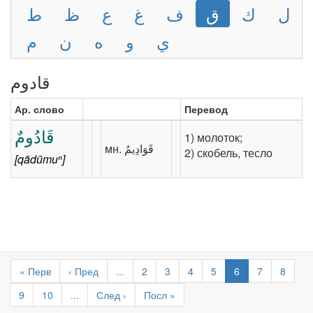
ل
ك
ق
ف
غ
ع
ظ
ط
ي
و
ه
ن
م
قادوم
Ар. слово
Перевод
قَادُومٌ
1) молоток;
2) скобель, тесло
[qādūmuⁿ]
« Перв
‹ Пред
...
2
3
4
5
6
7
8
9
10
...
След ›
Посл »