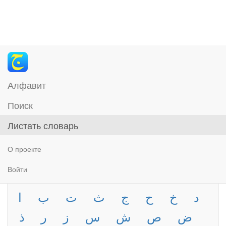
Алфавит
Поиск
Листать словарь
О проекте
Войти
د
خ
ح
ج
ث
ت
ب
ا
ض
ص
ش
س
ز
ر
ذ