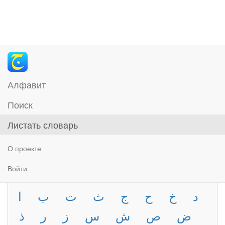
Алфавит
Поиск
Листать словарь
О проекте
Войти
د
خ
ح
ج
ث
ت
ب
ا
ض
ص
ش
س
ز
ر
ذ