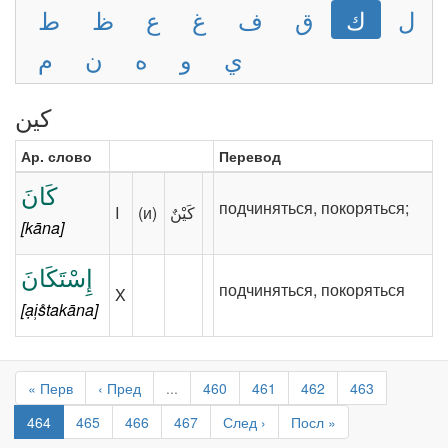
ل
ك
ق
ف
غ
ع
ظ
ط
ي
و
ه
ن
م
كين
Ар. слово
Перевод
كَانَ
подчиняться, покоряться;
I
(и)
[kāna]
إِسْتَكَانَ
подчиняться, покоряться
X
[ại̹s̊takāna]
« Перв
‹ Пред
...
460
461
462
463
464
465
466
467
След ›
Посл »