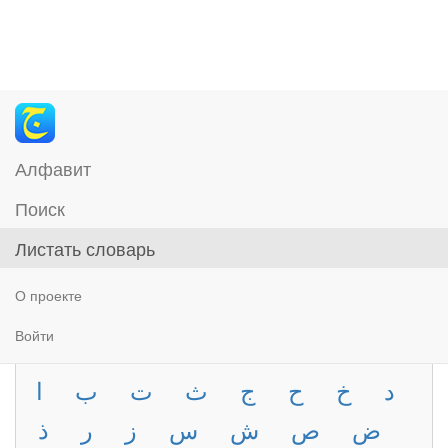
Алфавит
Поиск
Листать словарь
О проекте
Войти
د
خ
ح
ج
ث
ت
ب
ا
ض
ص
ش
س
ز
ر
ذ