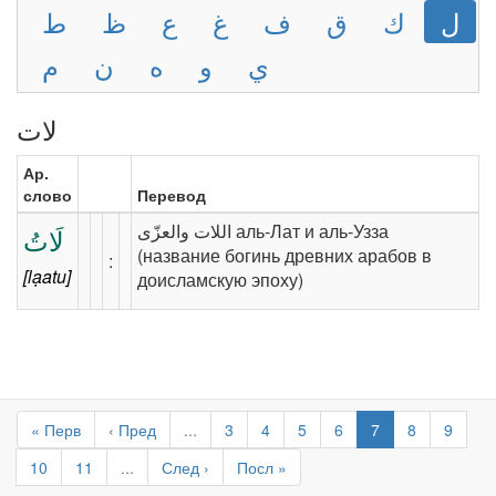
ل
ك
ق
ف
غ
ع
ظ
ط
ي
و
ه
ن
م
لات
Ар.
слово
Перевод
‫اللات والعزّى‬ аль-Лат и аль-Узза
لَاتُ
(название богинь древних арабов в
‪:‬
[lạatu]
доисламскую эпоху)
« Перв
‹ Пред
...
3
4
5
6
7
8
9
10
11
...
След ›
Посл »