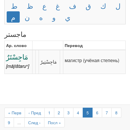
ل
ك
ق
ف
غ
ع
ظ
ط
ي
و
ه
ن
م
ماجستر
Ар. слово
Перевод
مَاجِسْتَرٌ
магистр (учёная степень)
[mājis̊taruⁿ]
« Перв
‹ Пред
1
2
3
4
5
6
7
8
9
...
След ›
Посл »