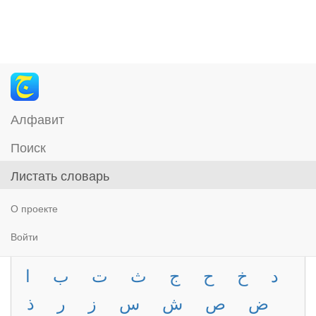
Алфавит
Поиск
Листать словарь
О проекте
Войти
د
خ
ح
ج
ث
ت
ب
ا
ض
ص
ش
س
ز
ر
ذ