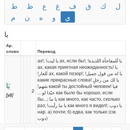
ل
ك
ق
ف
غ
ع
ظ
ط
ي
و
ه
ن
م
يا
Ар.
слово
Перевод
ах!; ‫يا ليت!‬‎ ах, если бы!; ‫يا لَلمفاجأة اللذيذة!‬‎
ах, какая приятная неожиданность! ‫يا
لَلعار!‬‎ ах, какой позор!; ‫يا له من قول جميل!‬‎
какие прекрасные слова! ‫يا لك من رجلٍ
يَا
شهم!‬‎ какой ты достойный человек! ‫فيا
2
حبّذا لو ...‬ как было бы хорошо, если
[yā]
бы...‎; ‎‫يا ما‬‎ как много, как часто, сколько
раз; ‎‫يا ما رأيت!‬‎ как много я видел!; ‎‫يا دوب‬‎
нар. а) почти; б) едва, как только (см.
‎دوب)