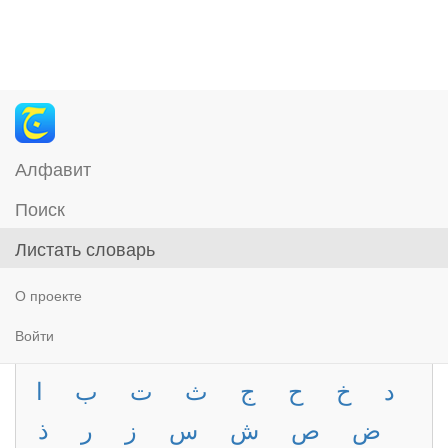
Алфавит
Поиск
Листать словарь
О проекте
Войти
د
خ
ح
ج
ث
ت
ب
ا
ض
ص
ش
س
ز
ر
ذ