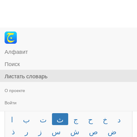
Алфавит
Поиск
Листать словарь
О проекте
Войти
د
خ
ح
ج
ث
ت
ب
ا
ض
ص
ش
س
ز
ر
ذ