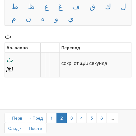
ل
ك
ق
ف
غ
ع
ظ
ط
ي
و
ه
ن
م
ث
Ар. слово
Перевод
ث
сокр. от ‎‫ثانية‬‎ секунда
[tẖ]
« Перв
‹ Пред
1
2
3
4
5
6
...
След ›
Посл »