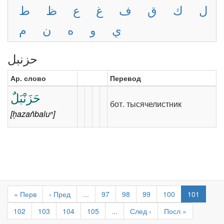
ل
ك
ق
ف
غ
ع
ظ
ط
ي
و
ه
ن
م
حزنبل
Ар. слово
Перевод
حَزَنْبَلٌ
бот. тысячелистник
[ḥazan̊baluⁿ]
« Перв
‹ Пред
...
97
98
99
100
101
102
103
104
105
...
След ›
Посл »