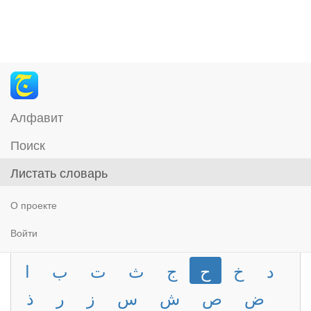
Алфавит
Поиск
Листать словарь
О проекте
Войти
د
خ
ح
ج
ث
ت
ب
ا
ض
ص
ش
س
ز
ر
ذ