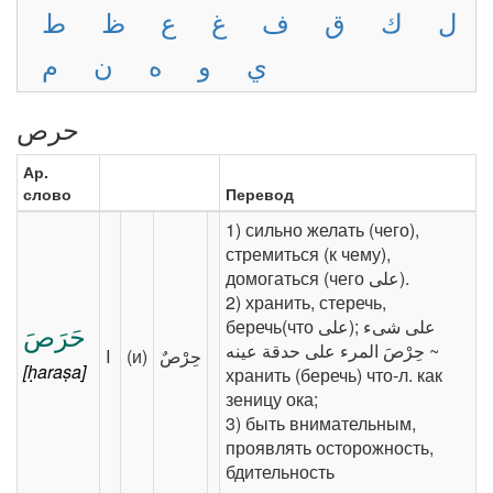
ل
ك
ق
ف
غ
ع
ظ
ط
ي
و
ه
ن
م
حرص
Ар.
слово
Перевод
1) сильно желать (чего),
стремиться (к чему),
домогаться (чего ‎‫على‬‎).
2) хранить, стеречь,
беречь(что ‎‫على‬‎); ‎‫على شىء
حَرَصَ
حِرْصَ المرء على حدقة عينه‬‎ ~
I
(и)
[ḥaraṣa]
хранить (беречь) что-л. как
зеницу ока;
3) быть внимательным,
проявлять осторожность,
бдительность