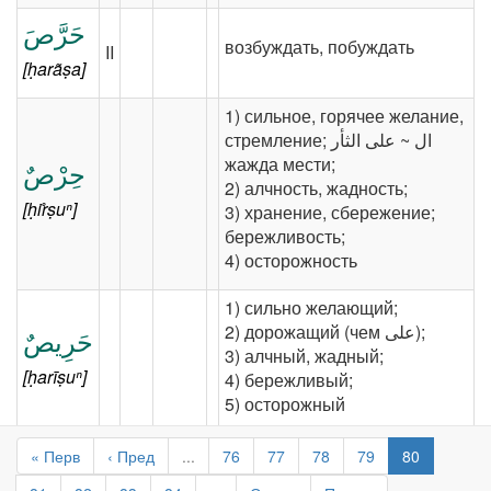
حَرَّصَ
возбуждать, побуждать
II
[ḥarãṣa]
1) сильное, горячее желание,
стремление; ‎‫ال ~ على الثأر‬‎
жажда мести;
حِرْصٌ
2) алчность, жадность;
[ḥir̊ṣuⁿ]
3) хранение, сбережение;
бережливость;
4) осторожность
1) сильно желающий;
2) дорожащий (чем ‎‫على‬‎);
حَرِيصٌ
3) алчный, жадный;
[ḥarīṣuⁿ]
4) бережливый;
5) осторожный
« Перв
‹ Пред
...
76
77
78
79
80