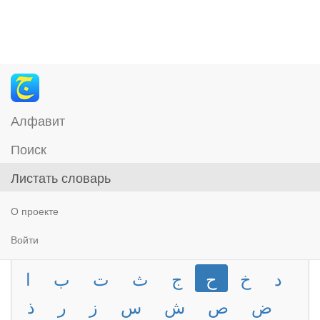
Алфавит
Поиск
Листать словарь
О проекте
Войти
د
خ
ح
ج
ث
ت
ب
ا
ض
ص
ش
س
ز
ر
ذ