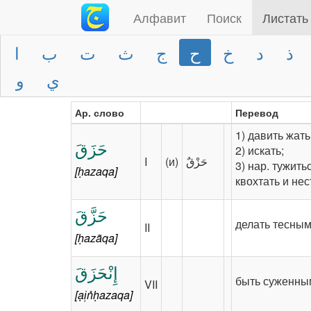
Алфавит
Поиск
Листать
ذ
د
خ
ح
ج
ث
ت
ب
ا
ي
و
حزق
Ар. слово
Перевод
1) давить жать;
حَزَقَ
2) искать;
I
(и)
3) нар. тужиться и квохтать (о к
[ḥazaqa]
квохтать и нес
حَزَّقَ
делать тесным,
II
[ḥazãqa]
إِنْحَزَقَ
быть суженны
VII
[ại̹n̊ḥazaqa]