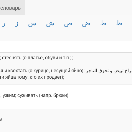
 словарь
ظ
ط
ض
ص
ش
س
ز
ر
 стеснять (о платье, обуви и т.п.);
урице, несущей яйцо); ‎‫زى الفراخ تبيض و تحزق للتاجر‬‎ погов. работать на других (букв.
ти яйца тому, кто их продает);
 узким; суживать (напр. брюки)
м