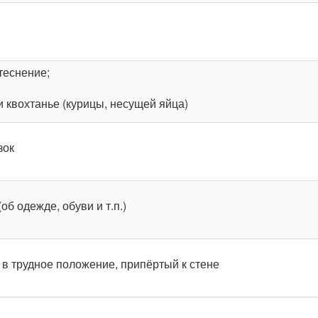
теснение;
 и квохтанье (курицы, несущей яйца)
зок
(об одежде, обуви и т.п.)
в трудное положение, припёртый к стене