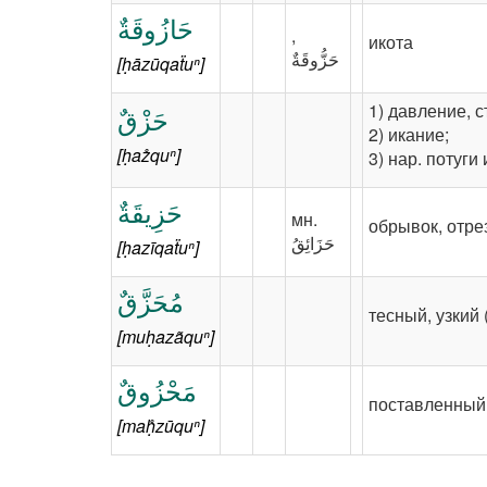
حَازُوقَةٌ
‪,‬
икота
[ḥāzūqaẗuⁿ]
1) давление, с
حَزْقٌ
2) икание;
[ḥaz̊quⁿ]
3) нар. потуги
حَزِيقَةٌ
‪мн.‬
обрывок, отре
[ḥazīqaẗuⁿ]
مُحَزَّقٌ
тесный, узкий 
[muḥazãquⁿ]
مَحْزُوقٌ
поставленный 
[maḥ̊zūquⁿ]