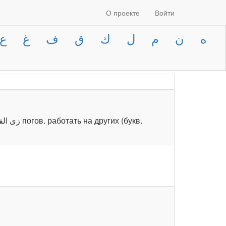
О проекте
Войти
ه
ن
م
ل
ك
ق
ف
غ
ع